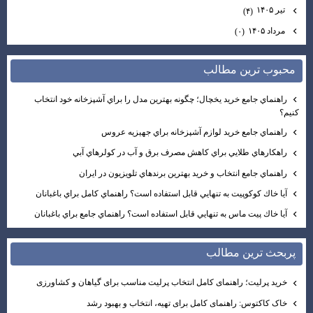
تیر ۱۴۰۵
(۴)
مرداد ۱۴۰۵
(۰)
محبوب ترين مطالب
راهنماي جامع خريد يخچال؛ چگونه بهترين مدل را براي آشپزخانه خود انتخاب
كنيم؟
راهنماي جامع خريد لوازم آشپزخانه براي جهيزيه عروس
راهكارهاي طلايي براي كاهش مصرف برق و آب در كولرهاي آبي
راهنماي جامع انتخاب و خريد بهترين برندهاي تلويزيون در ايران
آيا خاك كوكوپيت به تنهايي قابل استفاده است؟ راهنماي كامل براي باغبانان
آيا خاك پيت ماس به تنهايي قابل استفاده است؟ راهنماي جامع براي باغبانان
پربحث ترين مطالب
خرید پرلیت؛ راهنمای کامل انتخاب پرلیت مناسب برای گیاهان و کشاورزی
خاک کاکتوس: راهنمای کامل برای تهیه، انتخاب و بهبود رشد