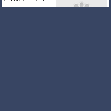
قیمت لباسشویی مشهد؛ راهنمای جامع
خرید با مناسب ‌ترین قیمت از لوازم
خانگی یاس مجلل
نرم افزار حسابداری لوازم یدکی چیست؟