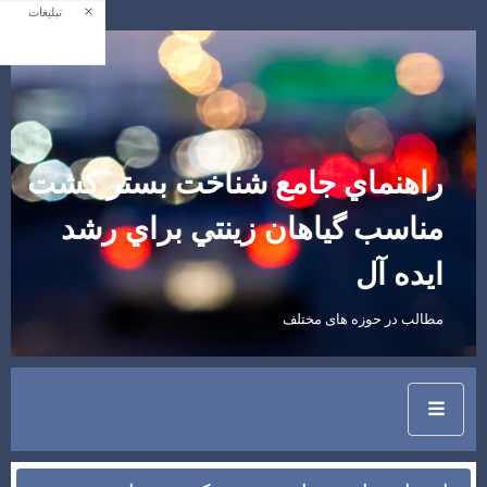
×
تبلیغات
راهنماي جامع شناخت بستر كشت
مناسب گياهان زينتي براي رشد
ايده آل
مطالب در حوزه های مختلف