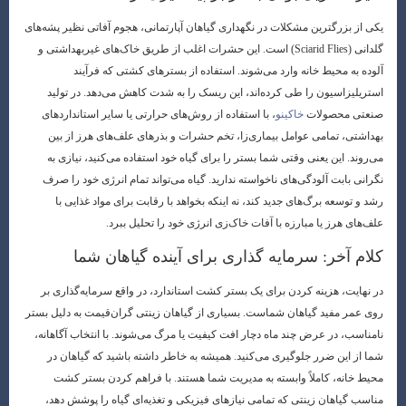
یکی از بزرگترین مشکلات در نگهداری گیاهان آپارتمانی، هجوم آفاتی نظیر پشه‌های
گلدانی (Sciarid Flies) است. این حشرات اغلب از طریق خاک‌های غیربهداشتی و
آلوده به محیط خانه وارد می‌شوند. استفاده از بسترهای کشتی که فرآیند
استریلیزاسیون را طی کرده‌اند، این ریسک را به شدت کاهش می‌دهد. در تولید
صنعتی محصولات
خاکینو
، با استفاده از روش‌های حرارتی یا سایر استانداردهای
بهداشتی، تمامی عوامل بیماری‌زا، تخم حشرات و بذرهای علف‌های هرز از بین
می‌روند. این یعنی وقتی شما بستر را برای گیاه خود استفاده می‌کنید، نیازی به
نگرانی بابت آلودگی‌های ناخواسته ندارید. گیاه می‌تواند تمام انرژی خود را صرف
رشد و توسعه برگ‌های جدید کند، نه اینکه بخواهد با رقابت برای مواد غذایی با
علف‌های هرز یا مبارزه با آفات خاک‌زی انرژی خود را تحلیل ببرد.
کلام آخر: سرمایه گذاری برای آینده گیاهان شما
در نهایت، هزینه کردن برای یک بستر کشت استاندارد، در واقع سرمایه‌گذاری بر
روی عمر مفید گیاهان شماست. بسیاری از گیاهان زینتی گران‌قیمت به دلیل بستر
نامناسب، در عرض چند ماه دچار افت کیفیت یا مرگ می‌شوند. با انتخاب آگاهانه،
شما از این ضرر جلوگیری می‌کنید. همیشه به خاطر داشته باشید که گیاهان در
محیط خانه، کاملاً وابسته به مدیریت شما هستند. با فراهم کردن بستر کشت
مناسب گیاهان زینتی که تمامی نیازهای فیزیکی و تغذیه‌ای گیاه را پوشش دهد،