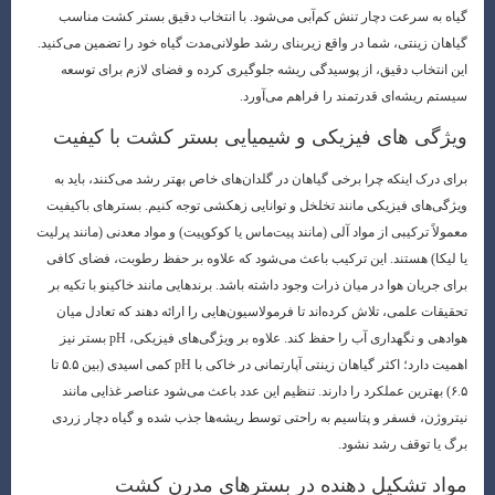
گیاه به سرعت دچار تنش کم‌آبی می‌شود. با انتخاب دقیق بستر کشت مناسب
گیاهان زینتی، شما در واقع زیربنای رشد طولانی‌مدت گیاه خود را تضمین می‌کنید.
این انتخاب دقیق، از پوسیدگی ریشه جلوگیری کرده و فضای لازم برای توسعه
سیستم ریشه‌ای قدرتمند را فراهم می‌آورد.
ویژگی های فیزیکی و شیمیایی بستر کشت با کیفیت
برای درک اینکه چرا برخی گیاهان در گلدان‌های خاص بهتر رشد می‌کنند، باید به
ویژگی‌های فیزیکی مانند تخلخل و توانایی زهکشی توجه کنیم. بسترهای باکیفیت
معمولاً ترکیبی از مواد آلی (مانند پیت‌ماس یا کوکوپیت) و مواد معدنی (مانند پرلیت
یا لیکا) هستند. این ترکیب باعث می‌شود که علاوه بر حفظ رطوبت، فضای کافی
برای جریان هوا در میان ذرات وجود داشته باشد. برندهایی مانند خاکینو با تکیه بر
تحقیقات علمی، تلاش کرده‌اند تا فرمولاسیون‌هایی را ارائه دهند که تعادل میان
هوادهی و نگهداری آب را حفظ کند. علاوه بر ویژگی‌های فیزیکی، pH بستر نیز
اهمیت دارد؛ اکثر گیاهان زینتی آپارتمانی در خاکی با pH کمی اسیدی (بین ۵.۵ تا
۶.۵) بهترین عملکرد را دارند. تنظیم این عدد باعث می‌شود عناصر غذایی مانند
نیتروژن، فسفر و پتاسیم به راحتی توسط ریشه‌ها جذب شده و گیاه دچار زردی
برگ یا توقف رشد نشود.
مواد تشکیل دهنده در بسترهای مدرن کشت