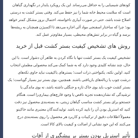
کودهای شیمیایی را به حداقل می‌رساند. این یک رویکرد پایدار در نگهداری گیاهان
است که سلامت محیط خانه شما را نیز حفظ می‌کند. وقتی بستر کشت به درستی
اصلاح شده باشد، حتی در صورت آبیاری ناخواسته، احتمال بروز مشکل کمتر خواهد
بود؛ چرا که ساختار اسفنجی مواد آلی اجازه می‌دهد تا اکسیژن همچنان به ریشه‌ها
برسد و گیاه در برابر تنش‌های محیطی، بسیار مقاوم‌تر عمل کند.
روش های تشخیص کیفیت بستر کشت قبل از خرید
تشخیص کیفیت یک بستر کشت تنها با نگاه کردن به ظاهر آن دشوار است. با این
حال، چند نشانه کلیدی وجود دارد که به شما کمک می‌کند محصولی مطمئن انتخاب
کنید. اولین نکته، یکنواختی ذرات است؛ بسترهای باکیفیت نباید حاوی تکه‌های
درشت چوب یا زباله‌های بازیافتی باشند. همچنین، بوی بستر نیز بسیار گویاست؛ یک
بستر کشت خوب باید بوی خاک تازه و جنگلی داشته باشد، نه بوی ماندگی یا
ترشیدگی که نشان‌دهنده تجزیه ناقص یا وجود قارچ‌های بیماری‌زا است. هنگام
جستجو برای بستر کشت مناسب گیاهان زینتی، به بسته‌بندی محصول نیز دقت
کنید که استریل بودن آن را تایید کرده باشد. تولیدکنندگان معتبری مانند خاکینو
معمولاً اطلاعات دقیق از ترکیبات و کاربرد هر محصول را روی بسته‌بندی درج
می‌کنند که این خود نشانی از اصالت و کیفیت بالای کالا است.
تأثیر استریل بودن بستر بر پیشگیری از آفات