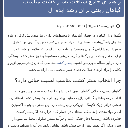
راهنماي جامع شناخت بستر كشت مناسب
گياهان زينتي براي رشد ايده آل
چهارشنبه ۱۷ تیر ۰۵ | ۱۳:۰۱
۱۶ بازديد
نگهداری از گیاهان در فضای آپارتمان یا محیط‌های اداری، نیازمند دانش کافی درباره
نیازهای پایه آن‌هاست. بسیاری از افراد تصور می‌کنند که نور و آبیاری تنها عوامل
تعیین‌کننده شادابی گیاهان هستند؛ اما واقعیت این است که سلامت ریشه، که در
نهایت منجر به شادابی برگ‌ها و گل‌ها می‌شود، مستقیماً به نوع بستر کشت بستگی
دارد. در این مقاله به بررسی اهمیت
بستر کشت
مناسب گیاهان زینتی می‌پردازیم و
نکاتی را برای ارتقای سلامت فضای سبز شخصی شما ارائه می‌دهیم.
چرا انتخاب بستر کشت مناسب اهمیت حیاتی دارد؟
گیاهان زینتی، برخلاف گیاهان بومی که در شرایط سخت طبیعت رشد می‌کنند،
اغلب در محیط‌های گلدانی نیاز به حمایت بیشتری دارند. یک بستر کشت استاندارد،
نقشی فراتر از یک تکیه‌گاه فیزیکی برای ریشه دارد؛ این بستر باید بتواند اکسیژن،
آب و مواد مغذی را به شکلی متعادل در اختیار گیاه قرار دهد. اگر بستر کشت
فشرده باشد، ریشه‌ها دچار خفگی شده و فرآیند تنفس سلولی مختل می‌شود. از
سوی دیگر، اگر بستر بیش از حد سبک باشد، توانایی نگهداری آب را نخواهد داشت و