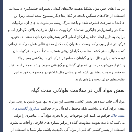
در سال‌های اخیر، مواد تشکیل‌دهنده خاک‌های گلدانی تغییرات چشمگیری داشته‌اند.
استفاده از خاک‌های سنگین باغچه در گلدان‌ها دیگر منسوخ شده است، زیرا این
خاک‌ها به سرعت فشرده شده و باعث مرگ ریشه می‌شوند. به جای آن، ترکیبات
سبک‌تر و استریل‌تر جایگزین شده‌اند. کوکوپیت به دلیل ظرفیت بالای نگهداری آب و
پرلیت به دلیل ایجاد تخلخل، ارکان اصلی اکثر بسترهای حرفه‌ای هستند. همچنین،
ترکیباتی نظیر ورمی‌کمپوست به عنوان یک مکمل مغذی عالی عمل می‌کنند. زمانی
که به دنبال بستر کشت مناسب گیاهان زینتی هستید، حتماً به درصد ترکیبات آن
توجه کنید. برای مثال، برای گیاهان حساس‌تر، ترکیباتی با زهکشی بسیار بالا
پیشنهاد می‌شود، در حالی که برای گیاهان برگ‌زینتی سریع‌الرشد، ممکن است نیاز
به حفظ رطوبت بیشتری باشد که برندهایی مثل خاکینو در محصولات خود به این
تفاوت‌های جزئی توجه ویژه‌ای دارند.
نقش مواد آلی در سلامت طولانی مدت گیاه
مواد آلی قلب تپنده هر بستر کشتی هستند. این مواد نه تنها منبع تامین تدریجی مواد
مغذی برای گیاه می‌باشند، بلکه محیطی ایده‌آل برای فعالیت
میکروارگانیسم‌های
مفید خاک
فراهم می‌کنند. این موجودات ریز با تجزیه مواد آلی، عناصری را تولید
می‌کنند که باعث تقویت مقاومت گیاه در برابر بیماری‌های قارچی و آفات می‌شود.
استفاده از بستر کشتی که غنی از مواد آلی باکیفیت باشد، نیاز شما به استفاده از